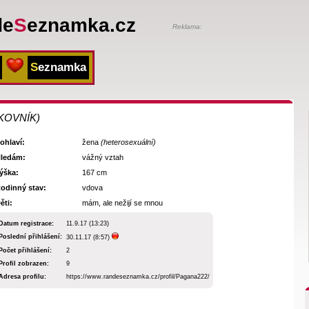
de
S
eznamka.cz
Reklama:
S
eznamka
KOVNÍK)
ohlaví:
žena
(heterosexuální)
ledám:
vážný vztah
ýška:
167 cm
odinný stav:
vdova
ěti:
mám, ale nežijí se mnou
Datum registrace:
11.9.17 (13:23)
Poslední přihlášení:
30.11.17 (8:57)
Počet přihlášení:
2
Profil zobrazen:
9
Adresa profilu:
https://www.randeseznamka.cz/profil/Pagana222/