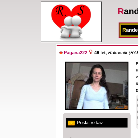
R
an
R
ande
Pagana222
49 let
,
Rakovník
(RA
P
H
v
R
D
Poslat vzkaz