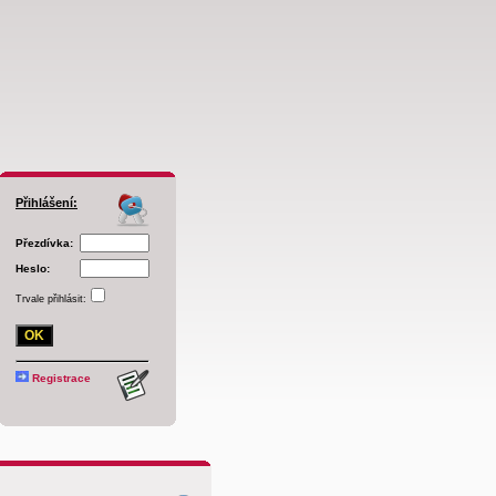
Přihlášení:
Přezdívka:
Heslo:
Trvale přihlásit:
Registrace