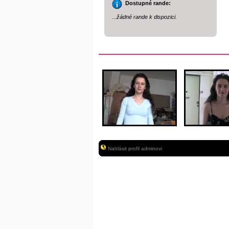
Dostupné rande:
...žádné rande k dispozici.
Nahlásit profil adminovi