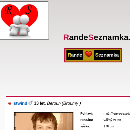
R
ande
S
eznamka
R
ande
S
eznamka
istwind
33 let
,
Beroun
(Broumy )
Pohlaví:
muž
(heterosexuál
Hledám:
vážný vztah
výška:
176 cm