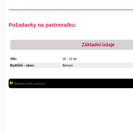
Požadavky na partnera/ku:
Základní údaje
Věk:
16 - 21 let
Bydliště - obec:
Beroun
Nahlásit profil adminovi