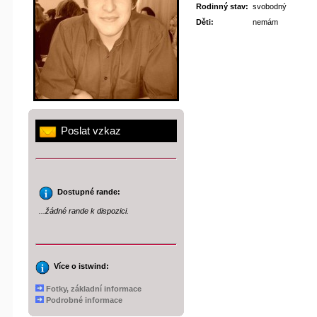
Rodinný stav:
svobodný
Děti:
nemám
Poslat vzkaz
Dostupné rande:
...žádné rande k dispozici.
Více o istwind:
Fotky, základní informace
Podrobné informace