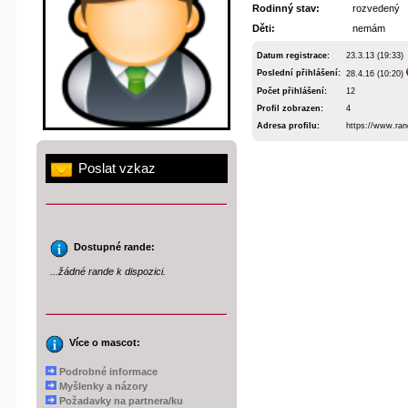
Rodinný stav:
rozvedený
Děti:
nemám
Datum registrace:
23.3.13 (19:33)
Poslední přihlášení:
28.4.16 (10:20)
Počet přihlášení:
12
Profil zobrazen:
4
Adresa profilu:
https://www.ran
Poslat vzkaz
Dostupné rande:
...žádné rande k dispozici.
Více o mascot:
Podrobné informace
Myšlenky a názory
Požadavky na partnera/ku