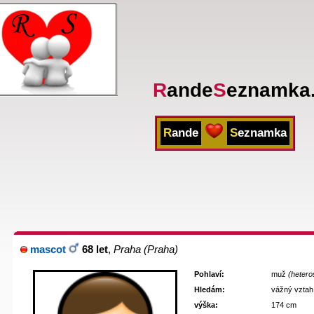
R
ande
S
eznamka
R
ande
S
eznamka
mascot
68 let
,
Praha
(Praha)
Pohlaví:
muž
(hetero
Hledám:
vážný vztah
výška:
174 cm