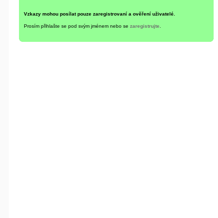
Vzkazy mohou posílat pouze zaregistrovaní a ověření uživatelé.
Prosím přihlašte se pod svým jménem nebo se
zaregistrujte
.