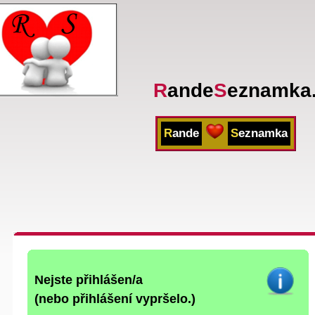
R
ande
S
eznamka
R
ande
S
eznamka
Nejste přihlášen/a
(nebo přihlášení vypršelo.)